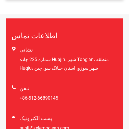
اطلاعات تماس

نشانی
شماره 225 جاده Huajin، شهر Tong'an، منطقه
Huqiu، شهر سوژو، استان جیانگ سو، چین

تلفن
+86-512-66890145
پست الکترونیک

sunjl@kelemoclean.com