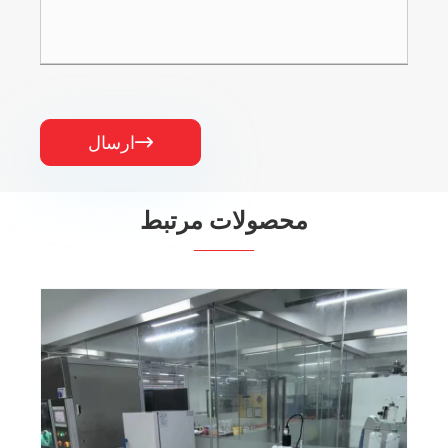
ارسال

محصولات مرتبط