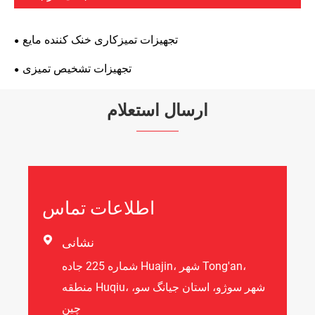
تجهیزات تمیزکاری خنک کننده مایع
تجهیزات تشخیص تمیزی
ارسال استعلام
اطلاعات تماس

نشانی
شماره 225 جاده Huajin، شهر Tong'an،
منطقه Huqiu، شهر سوژو، استان جیانگ سو،
چین