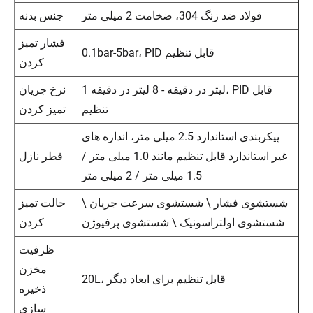
فولاد ضد زنگ 304، ضخامت 2 میلی متر
جنس بدنه
فشار تمیز
0.1bar-5bar، PID قابل تنظیم
کردن
1 لیتر در دقیقه - 8 لیتر در دقیقه، PID قابل
نرخ جریان
تنظیم
تمیز کردن
پیکربندی استاندارد 2.5 میلی متر، اندازه های
غیر استاندارد قابل تنظیم مانند 1.0 میلی متر /
قطر نازل
1.5 میلی متر / 2 میلی متر
شستشوی فشار \ شستشوی سرعت جریان \
حالت تمیز
شستشوی اولتراسونیک \ شستشوی پرفیوژن
کردن
ظرفیت
مخزن
20L، قابل تنظیم برای ابعاد دیگر
ذخیره
سازی