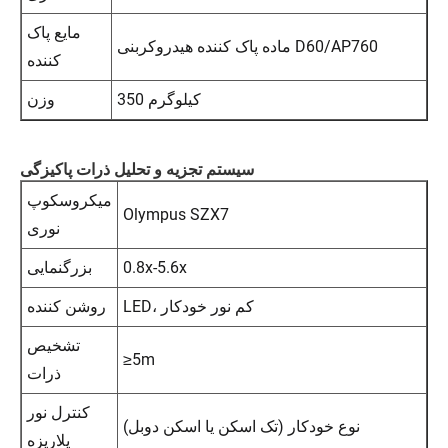
مایع پاک
ماده پاک کننده هیدروکربنی D60/AP760
کننده
350 کیلوگرم
وزن
سیستم تجزیه و تحلیل ذرات پاکیزگی
میکروسکوپ
Olympus SZX7
نوری
0.8x-5.6x
بزرگنمایی
LED، کم نور خودکار
روشن کننده
تشخیص
≥5m
ذرات
کنترل نور
نوع خودکار (تک اسکن یا اسکن دوبل)
پلاریزه