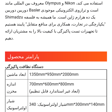
معروف بین المللی مانند Olympus و Nikon استفاده می کند،
دوربین دوربین Basler است و ترازوی الکترونیکی موجودی
Shimadzu یک ده هزارم ژاپن است. ما همیشه به فلسفه
"یکپارچگی در تجارت، همکاری برای منافع متقابل" پایبند هستیم
تا تجهیزات تست پاکیزگی با کیفیت بالا را به مشتریان ارائه
دهیم.
پارامتر محصول
دستگاه نظافت پاکیزگی
1350mm*950mm*2000mm
ابعاد ماشین
700mm*600mm*800mm
اندازه
(ابعاد غیر استاندارد قابل تنظیم)
مخزن
شیار
شیار اولتراسونیک: 340mm*300mm*140mm
اولتراسونیک