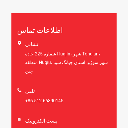
اطلاعات تماس

نشانی
شماره 225 جاده Huajin، شهر Tong'an،
منطقه Huqiu، شهر سوژو، استان جیانگ سو،
چین

تلفن
+86-512-66890145
پست الکترونیک
